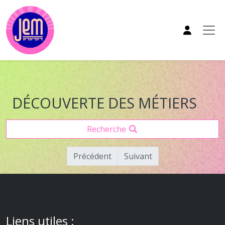
Aller au contenu principal
DÉCOUVERTE DES MÉTIERS
Recherche
Précédent
Suivant
Liens utiles :