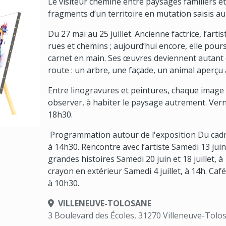
Le visiteur chemine entre paysages familiers et
fragments d’un territoire en mutation saisis au 
Du 27 mai au 25 juillet. Ancienne factrice, l’ar
rues et chemins ; aujourd’hui encore, elle pours
carnet en main. Ses œuvres deviennent autant
route : un arbre, une façade, un animal aperçu
Entre linogravures et peintures, chaque image in
observer, à habiter le paysage autrement. Vern
18h30.
Programmation autour de l'exposition Du cadre 
à 14h30. Rencontre avec l’artiste Samedi 13 juin
grandes histoires Samedi 20 juin et 18 juillet, à
crayon en extérieur Samedi 4 juillet, à 14h. Café-
à 10h30.
VILLENEUVE-TOLOSANE
3 Boulevard des Écoles, 31270 Villeneuve-Tolo