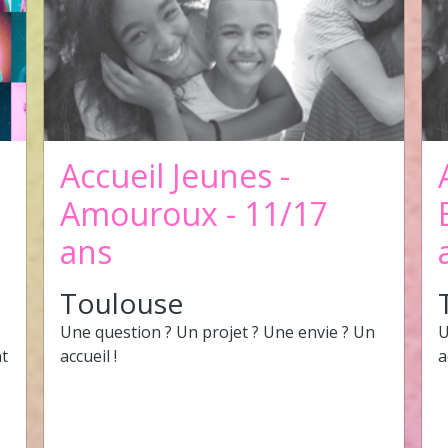
Accueil Jeunes -
Amouroux - 11/17
ans
Toulouse
Une question ? Un projet ? Une envie ? Un
U
nt
accueil !
a