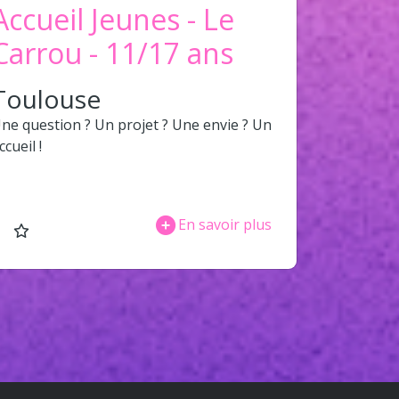
Accueil Jeunes - Le
Carrou - 11/17 ans
Toulouse
ne question ? Un projet ? Une envie ? Un
ccueil !
En savoir plus