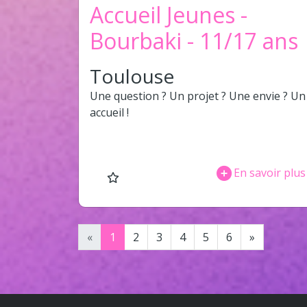
Accueil Jeunes -
Bourbaki - 11/17 ans
Toulouse
Une question ? Un projet ? Une envie ? Un
accueil !
En savoir plus
«
1
2
3
4
5
6
»