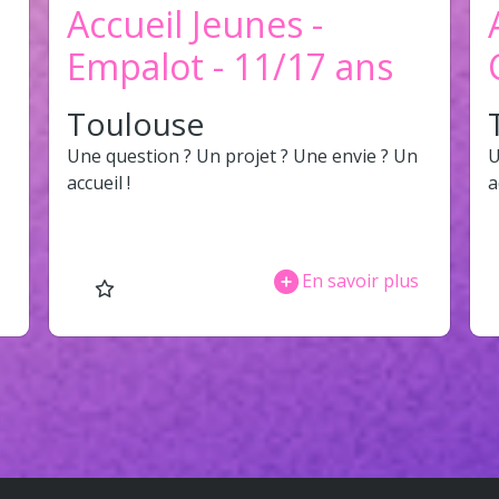
Accueil Jeunes -
Empalot - 11/17 ans
Toulouse
Une question ? Un projet ? Une envie ? Un
U
accueil !
a
En savoir plus