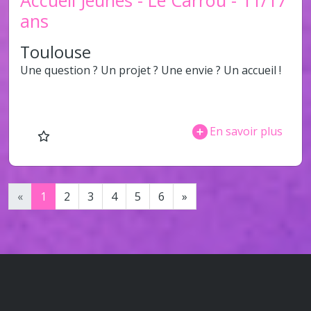
Accueil Jeunes - Le Carrou - 11/17
ans
Toulouse
Une question ? Un projet ? Une envie ? Un accueil !
En savoir plus
«
1
2
3
4
5
6
»