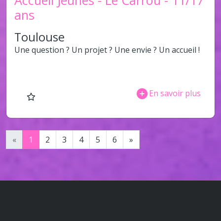
Accueil Jeunes - Le Carrou - 11/17
ans
Toulouse
Une question ? Un projet ? Une envie ? Un accueil !
En savoir plus
«
1
2
3
4
5
6
»