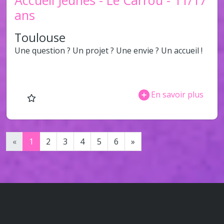
Accueil Jeunes - Le Carrou - 11/17
ans
Toulouse
Une question ? Un projet ? Une envie ? Un accueil !
En savoir plus
«
1
2
3
4
5
6
»