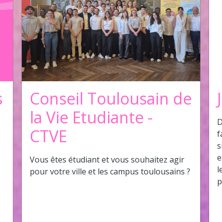
s
Conseil Toulousain de
la Vie Etudiante -
D
CTVE
f
s
e
Vous êtes étudiant et vous souhaitez agir
l
pour votre ville et les campus toulousains ?
p