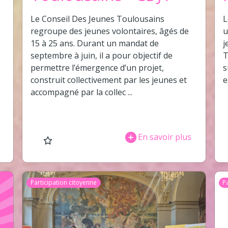
Le Conseil Des Jeunes Toulousains
L
regroupe des jeunes volontaires, âgés de
u
15 à 25 ans. Durant un mandat de
j
septembre à juin, il a pour objectif de
T
permettre l’émergence d’un projet,
s
construit collectivement par les jeunes et
e
accompagné par la collec ...
En savoir plus
Participation citoyenne
P