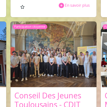
En savoir plus
Participation citoyenne
P
Conseil Des Jeunes
Toulousains - CDJT