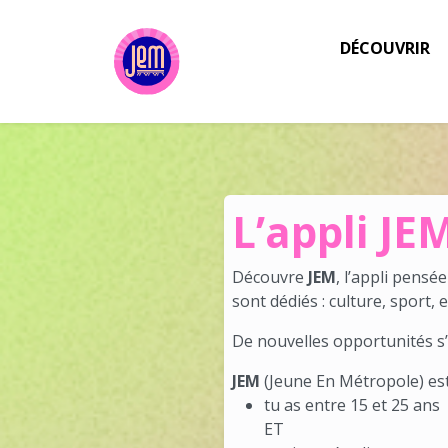
Aller au contenu principal
DÉCOUVRIR
Appli JEM
L’appli JE
Découvre
JEM
, l’appli pensé
sont dédiés : culture, sport, e
De nouvelles opportunités s
JEM
(Jeune En Métropole) est u
tu as entre 15 et 25 ans
ET