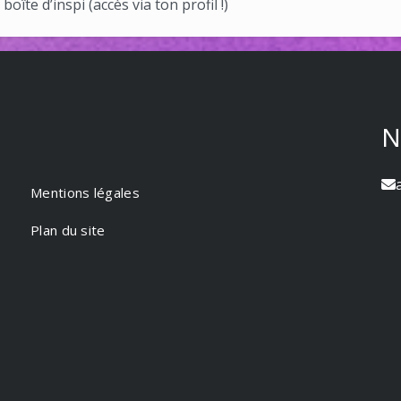
oîte d’inspi (accès via ton profil !)
N
Mentions légales
Plan du site